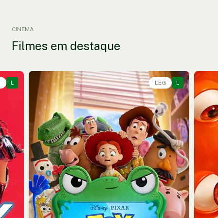
CINEMA
Filmes em destaque
G
L
Animação, Aventura, Comédia • • 1h40
LEG
L
Anim