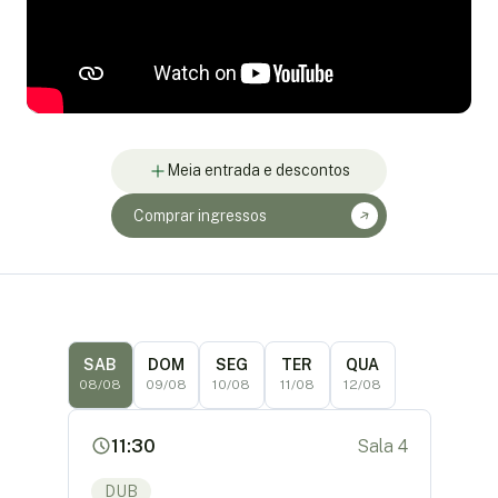
Meia entrada e descontos
Comprar ingressos
SAB
DOM
SEG
TER
QUA
08/08
09/08
10/08
11/08
12/08
11:30
Sala 4
DUB