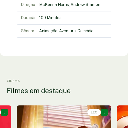
Direção
McKenna Harris, Andrew Stanton
Duração
100 Minutos
Gênero
Animação, Aventura, Comédia
CINEMA
Filmes em destaque
L
Animação, Aventura, Comédia • • 1h40
LEG
L
An