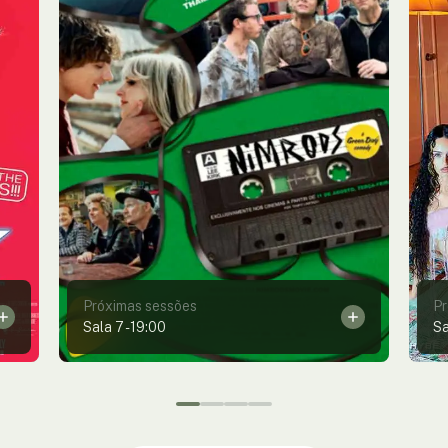
Próximas sessões
Pr
Sala 7
-
19:00
Sa