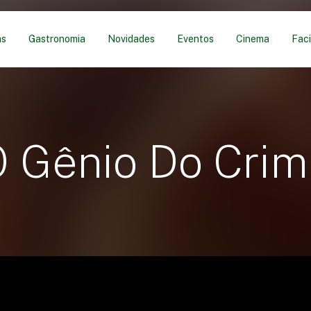
as
Gastronomia
Novidades
Eventos
Cinema
Faci
 Gênio Do Cri