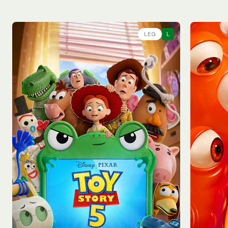
LEG
L
Qua - 05/08
Qua - 