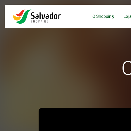
O Shopping
Loj
O