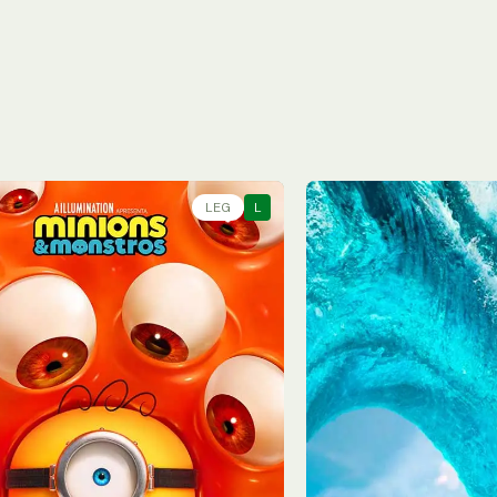
LEG
L