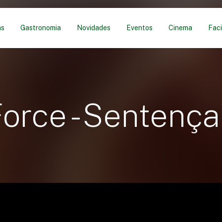
as
Gastronomia
Novidades
Eventos
Cinema
Faci
orce - Sentença