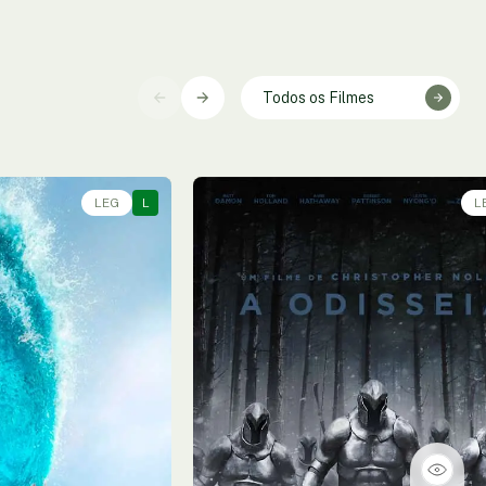
Todos os Filmes
LEG
L
L