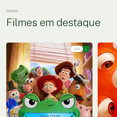
CINEMA
Filmes em destaque
LEG
L