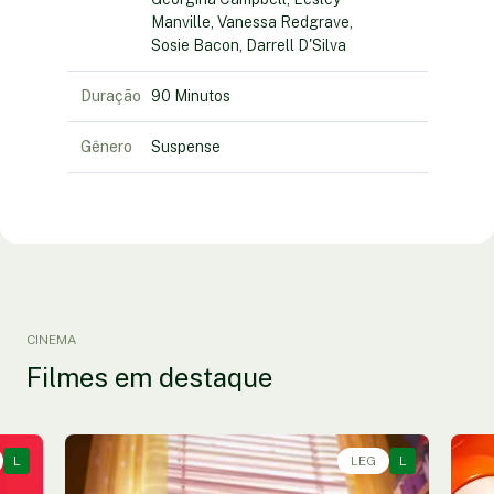
Manville, Vanessa Redgrave,
Sosie Bacon, Darrell D'Silva
Duração
90 Minutos
Gênero
Suspense
CINEMA
Filmes em destaque
L
Animação, Aventura, Comédia • • 1h40
LEG
L
An