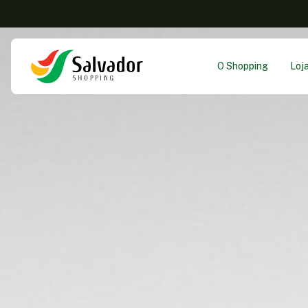
O Shopping
Loj