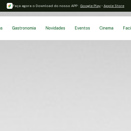
Faça agora o Download do nosso APP
:
Google Play
•
Apple Store
as
Gastronomia
Novidades
Eventos
Cinema
Faci