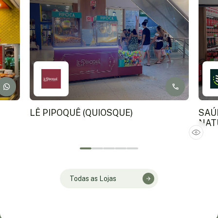
LÊ PIPOQUÊ (QUIOSQUE)
SAÚ
NAT
Todas as Lojas