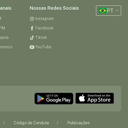
anais
Nossas Redes Sociais
PT
M
Instagram
CPM
Facebook
jista
Tiktok
onosco
YouTube
Código de Conduta
Publicações