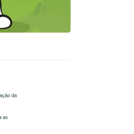
cação da
a as