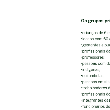
Os grupos pri
•crianças de 6 m
•idosos com 60 
•gestantes e pué
•profissionais d
•professores;
•pessoas com do
•indígenas;
•quilombolas;
•pessoas em sit
•trabalhadores d
•profissionais d
•integrantes da
•funcionários do