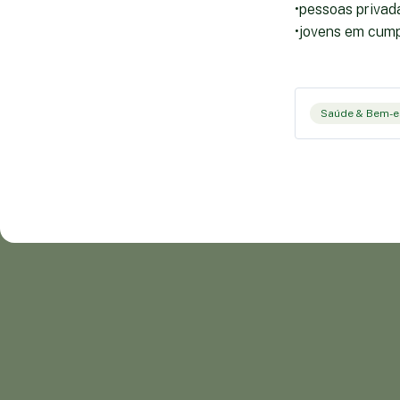
•pessoas privada
•jovens em cump
Saúde & Bem-e