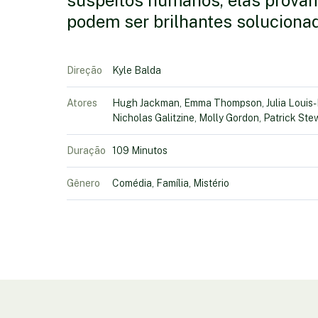
suspeitos humanos, elas prova
podem ser brilhantes soluciona
Direção
Kyle Balda
Atores
Hugh Jackman, Emma Thompson, Julia Louis-D
Nicholas Galitzine, Molly Gordon, Patrick St
Duração
109 Minutos
Gênero
Comédia, Família, Mistério