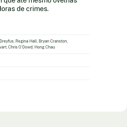
m que até mesmo ovelhas
doras de crimes.
reyfus, Regina Hall, Bryan Cranston,
ewart, Chris O’Dowd, Hong Chau