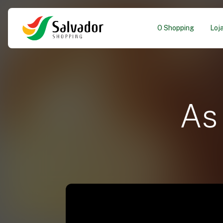
O Shopping
Loj
As