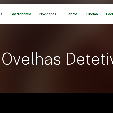
as
Gastronomia
Novidades
Eventos
Cinema
Faci
 Ovelhas Deteti