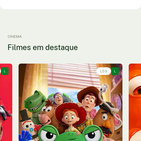
CINEMA
Filmes em destaque
L
Animação, Aventura, Comédia • • 1h40
LEG
L
An