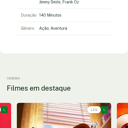
Jimmy Smits, Frank Oz
Duração
140 Minutos
Gênero
Ação, Aventura
CINEMA
Filmes em destaque
L
Animação, Aventura, Comédia • • 1h40
LEG
L
An