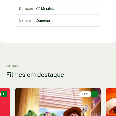
Duração
87 Minutos
Gênero
Comédia
CINEMA
Filmes em destaque
L
Animação, Aventura, Comédia • • 1h40
LEG
L
An