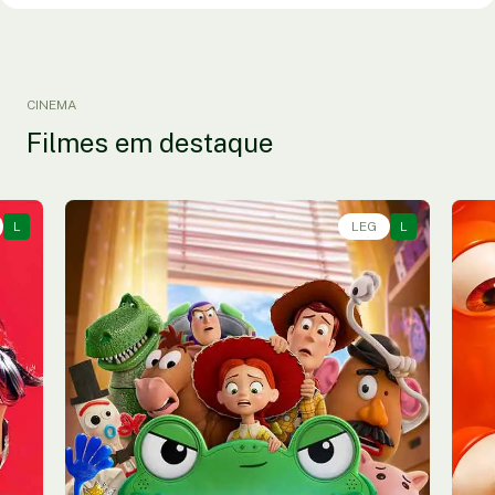
CINEMA
Filmes em destaque
L
Animação, Aventura, Comédia • • 1h40
LEG
L
An