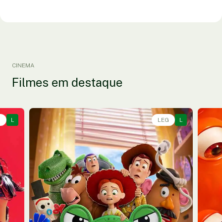
CINEMA
Filmes em destaque
G
L
Animação, Aventura, Comédia • • 1h40
LEG
L
Anim