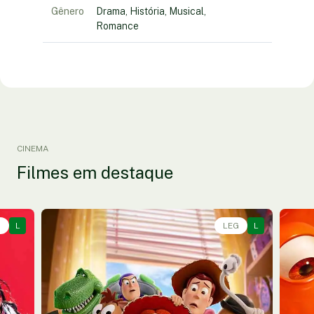
Gênero
Drama, História, Musical,
Romance
CINEMA
Filmes em destaque
G
L
Animação, Aventura, Comédia • • 1h40
LEG
L
Anim