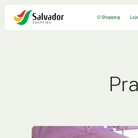
O Shopping
Loj
Pra