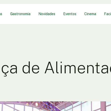
as
Gastronomia
Novidades
Eventos
Cinema
Faci
ça de Aliment