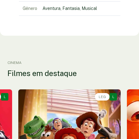
Gênero
Aventura, Fantasia, Musical
CINEMA
Filmes em destaque
L
Animação, Aventura, Comédia • • 1h40
LEG
L
An