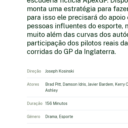
escuderia fictícia ApexGP. Dispo
monta uma estratégia para fazer 
para isso ele precisará do apoio
pessoas influentes do esporte, 
muito além das curvas dos autó
participação dos pilotos reais d
corridas do GP da Inglaterra.
Direção
Joseph Kosinski
Atores
Brad Pitt, Damson Idris, Javier Bardem, Kerr
Ashley
Duração
156 Minutos
Gênero
Drama, Esporte