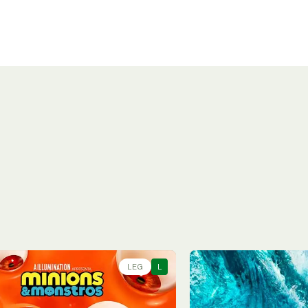
LEG
L