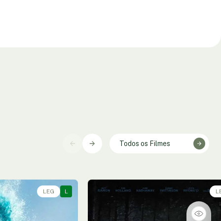
Todos os Filmes
LEG
L
L