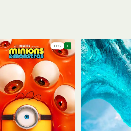
LEG
L