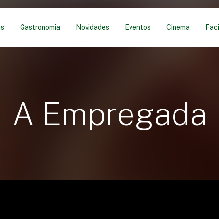
as
Gastronomia
Novidades
Eventos
Cinema
Faci
A Empregada