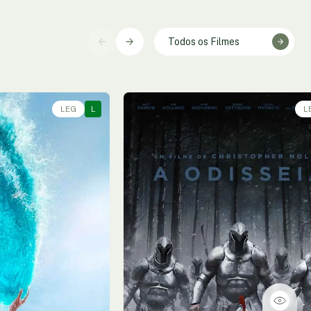
Todos os Filmes
LEG
L
L