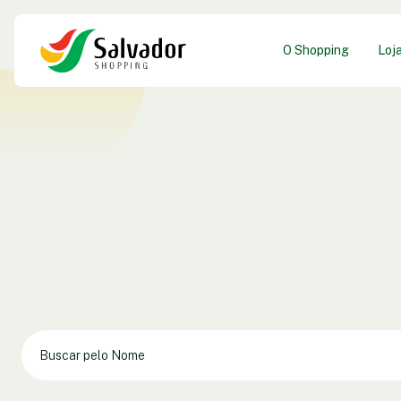
O Shopping
Loj