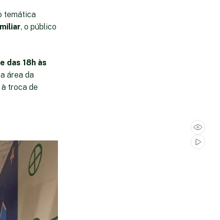
o temática
miliar
, o público
e das 18h às
a área da
 à troca de