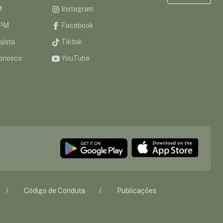
M
Instagram
CPM
Facebook
jista
Tiktok
onosco
YouTube
Código de Conduta
Publicações