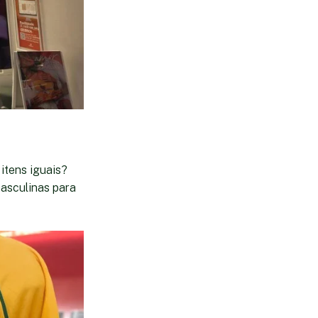
Vitrine da loja Maria Bonita com coleção esp
itens iguais?
masculinas para