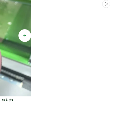
na loja
Conjunto de brincos com pedra perolada e b
pedras brilhantes ao entorno. Disponível na l