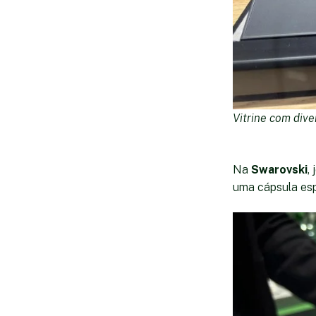
Vitrine com dive
Na
Swarovski
,
uma cápsula esp