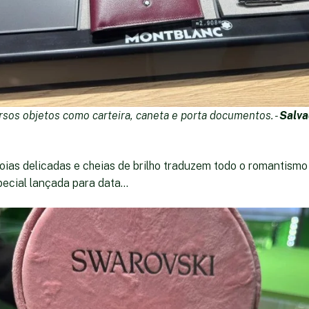
rsos objetos como carteira, caneta e porta documentos. -
Salva
 joias delicadas e cheias de brilho traduzem todo o romantismo
ecial lançada para data...