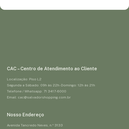
CAC – Centro de Atendimento ao Cliente
Localização: Piso L2
Segunda a Sábado: 09h às 22h - Domingo: 12h às 21h
Telefone / Whatsapp: 71 3417-6000
Email: cac@salvadorshopping.com.br
Nosso Endereço
Avenida Tancredo Neves, n.º 3133