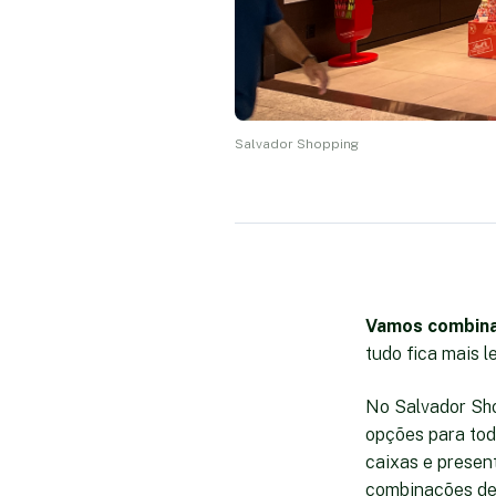
Salvador Shopping
Vamos combina
tudo fica mais l
No Salvador Sho
opções para tod
caixas e present
combinações del