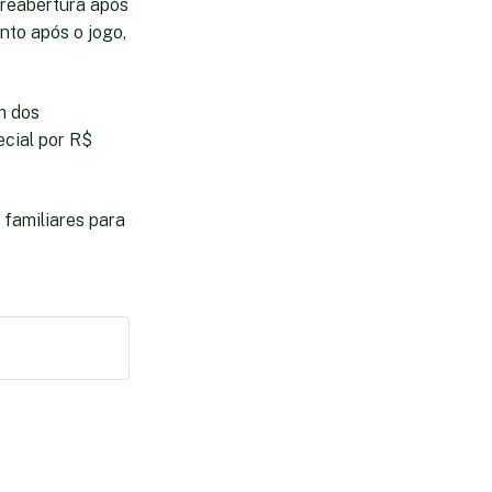
 reabertura após
nto após o jogo,
m dos
cial por R$
 familiares para