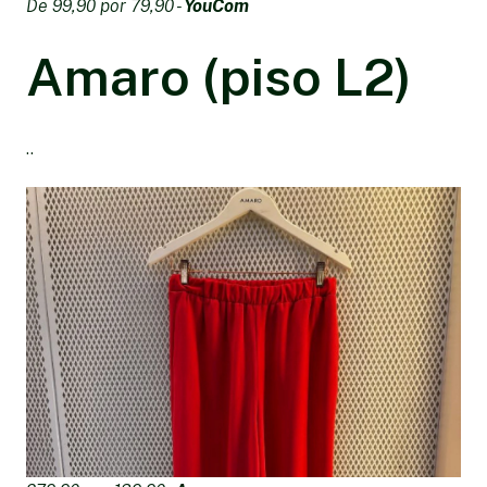
De 99,90 por 79,90 -
YouCom
Amaro (piso L2)
..