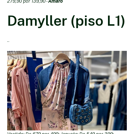
279,90 por 139,90 -
Amaro
Damyller (piso L1)
..