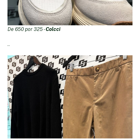
De 650 por 325 -
Colcci
..