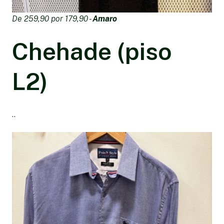
De 259,90 por 179,90 -
Amaro
Chehade (piso
L2)
..