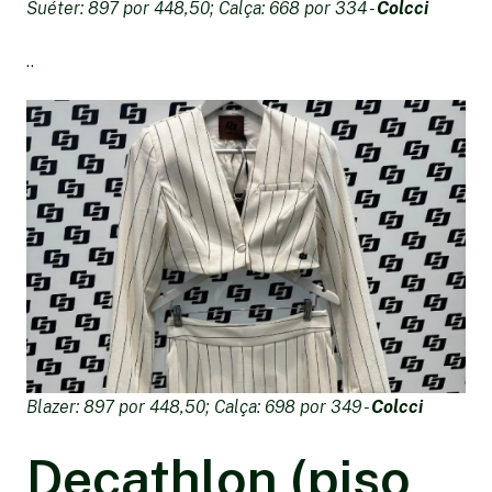
Suéter: 897 por 448,50; Calça: 668 por 334 -
Colcci
..
Blazer: 897 por 448,50; Calça: 698 por 349 -
Colcci
Decathlon (piso