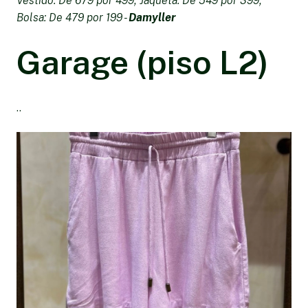
Vestido: De 679 por 499; Jaqueta: De 549 por 399;
Bolsa: De 479 por 199 -
Damyller
Garage (piso L2)
..