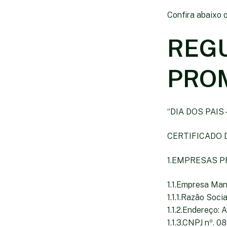
Confira abaixo 
REG
PROM
“DIA DOS PAIS
CERTIFICADO 
1.EMPRESAS 
1.1.Empresa Man
1.1.1.Razão Soc
1.1.2.Endereço: 
1.1.3.CNPJ nº. 0