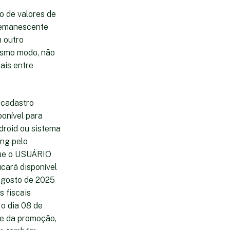
ão de valores de
 remanescente
m outro
esmo modo, não
cais entre
u cadastro
ponível para
droid ou sistema
ing pelo
 que o USUÁRIO
icará disponível
 agosto de 2025
s fiscais
 o dia 08 de
te da promoção,