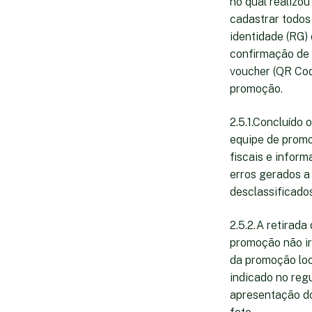
no qual realizo
cadastrar todos
identidade (RG)
confirmação de 
voucher (QR Code
promoção.
2.5.1.Concluído
equipe de promo
fiscais e infor
erros gerados a
desclassificado
2.5.2.A retirada
promoção não ir
da promoção loc
indicado no reg
apresentação d