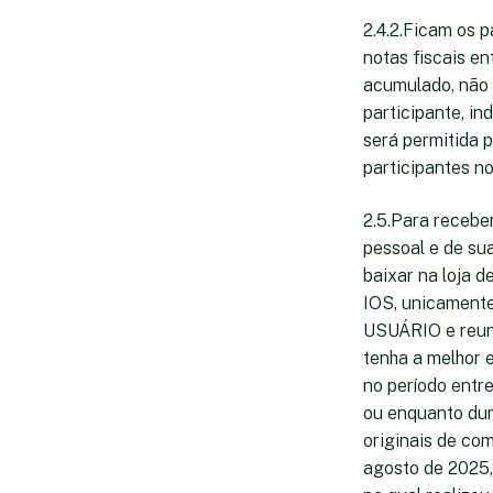
2.4.2.Ficam os p
notas fiscais e
acumulado, não 
participante, i
será permitida p
participantes n
2.5.Para receber
pessoal e de sua
baixar na loja 
IOS, unicamente 
USUÁRIO e reuni
tenha a melhor e
no período entr
ou enquanto dura
originais de com
agosto de 2025,