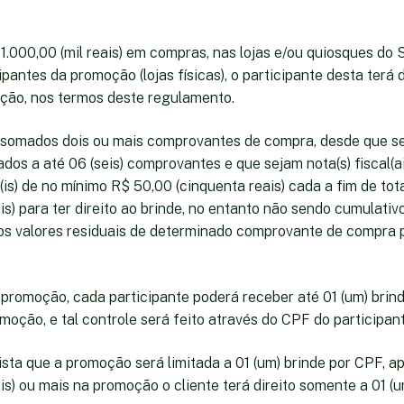
1.000,00 (mil reais) em compras, nas lojas e/ou quiosques do 
pantes da promoção (lojas físicas), o participante desta terá d
ção, nos termos deste regulamento.
 somados dois ou mais comprovantes de compra, desde que se
tados a até 06 (seis) comprovantes e que sejam nota(s) fiscal(a
(is) de no mínimo R$ 50,00 (cinquenta reais) cada a fim de tot
ais) para ter direito ao brinde, no entanto não sendo cumulati
os valores residuais de determinado comprovante de compra 
 promoção, cada participante poderá receber até 01 (um) brin
moção, e tal controle será feito através do CPF do participant
vista que a promoção será limitada a 01 (um) brinde por CPF, 
ais) ou mais na promoção o cliente terá direito somente a 01 (u