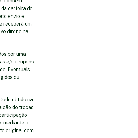
mo também,
da carteira de
eto envio e
te receberá um
ve direito na
ados por uma
tas e/ou cupons
to. Eventuais
igidos ou
 Code obtido na
alcão de trocas
participação
o, mediante a
o original com