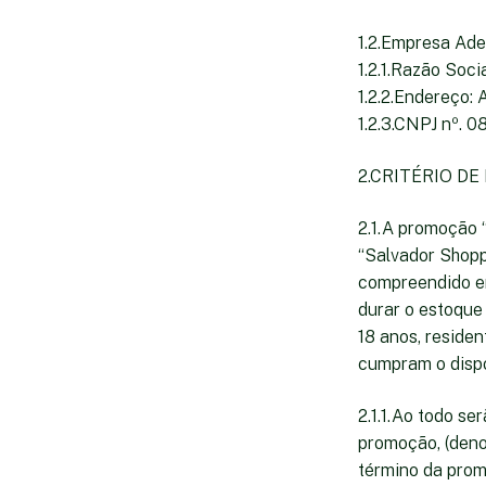
1.2.Empresa Ade
1.2.1.Razão Soc
1.2.2.Endereço: 
1.2.3.CNPJ nº. 
2.CRITÉRIO DE
2.1.A promoção 
“Salvador Shopp
compreendido en
durar o estoque 
18 anos, residen
cumpram o dispo
2.1.1.Ao todo se
promoção, (deno
término da prom