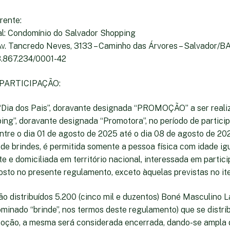
rente:
ial: Condomínio do Salvador Shopping
Av. Tancredo Neves, 3133 – Caminho das Árvores – Salvador/BA
08.867.234/0001-42
 PARTICIPAÇÃO:
“Dia dos Pais”, doravante designada “PROMOÇÃO” a ser reali
ing”, doravante designada “Promotora”, no período de partici
tre o dia 01 de agosto de 2025 até o dia 08 de agosto de 2
de brindes, é permitida somente a pessoa física com idade igu
te e domiciliada em território nacional, interessada em partici
sto no presente regulamento, exceto àquelas previstas no ite
rão distribuídos 5.200 (cinco mil e duzentos) Boné Masculino 
minado “brinde”, nos termos deste regulamento) que se distri
oção, a mesma será considerada encerrada, dando-se ampla 