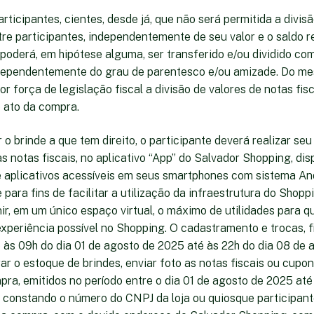
articipantes, cientes, desde já, que não será permitida a divis
ntre participantes, independentemente de seu valor e o saldo
poderá, em hipótese alguma, ser transferido e/ou dividido co
ndependentemente do grau de parentesco e/ou amizade. Do m
or força de legislação fiscal a divisão de valores de notas fis
o ato da compra.
 o brinde a que tem direito, o participante deverá realizar se
s notas fiscais, no aplicativo “App” do Salvador Shopping, dis
de aplicativos acessíveis em seus smartphones com sistema An
para fins de facilitar a utilização da infraestrutura do Shopp
r, em um único espaço virtual, o máximo de utilidades para
xperiência possível no Shopping. O cadastramento e trocas, f
e às 09h do dia 01 de agosto de 2025 até às 22h do dia 08 de
r o estoque de brindes, enviar foto as notas fiscais ou cupon
pra, emitidos no período entre o dia 01 de agosto de 2025 até
 constando o número do CNPJ da loja ou quiosque participan