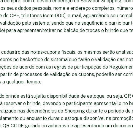
u a compra, com o devido endereço do Salvador Shopping, co
 os seus dados pessoais, nome e endereço completos, número 
 e do CPF, telefones (com DDD), e-mail, aguardando seu compl
validação pelo sistema, sendo que na sequência o participan
) para apresentar/retirar no balcão de trocas o brinde que te
 o cadastro das notas/cupons fiscais, os mesmos serão analis
tores no backoffice do sistema que farão e validação das no
mações de acordo com as regras de participação do Regulamen
 partir de processos de validação de cupons, poderão ser corr
s a qualquer tempo.
 do brinde está sujeita disponibilidade de estoque, ou seja, QR
á reservar o brinde, devendo o participante apresenta-lo no b
alizado nas dependências do Shopping durante o período de 
ulamento ou enquanto durar o estoque disponível na promoçã
o QR CODE gerado no aplicativo e apresentando um document