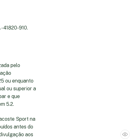
 - 41820-910.
zada pelo
pação
025 ou enquanto
al ou superior a
par e que
m 5.2.
Lacoste Sport na
buídos antes do
divulgação aos