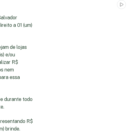
Salvador
ireito a 01 (um)
jam de lojas
is) e/ou
alizar R$
vos nem
para essa
de durante todo
e.
apresentando R$
m) brinde.