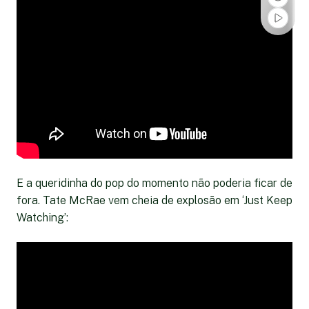
E a queridinha do pop do momento não poderia ficar de
fora. Tate McRae vem cheia de explosão em ‘Just Keep
Watching’: