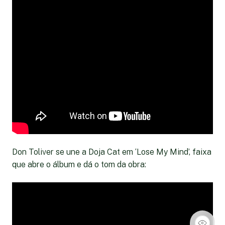
Don Toliver se une a Doja Cat em ‘Lose My Mind’, faixa
que abre o álbum e dá o tom da obra: