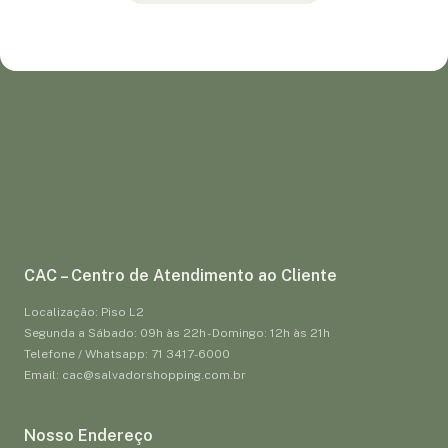
CAC – Centro de Atendimento ao Cliente
Localização: Piso L2
Segunda a Sábado: 09h às 22h - Domingo: 12h às 21h
Telefone / Whatsapp: 71 3417-6000
Email: cac@salvadorshopping.com.br
Nosso Endereço