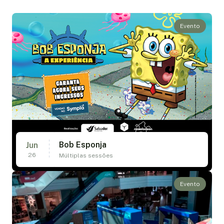
Evento
Bob Esponja
Jun
26
Múltiplas sessões
Evento