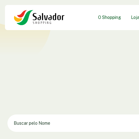
O Shopping
Loj